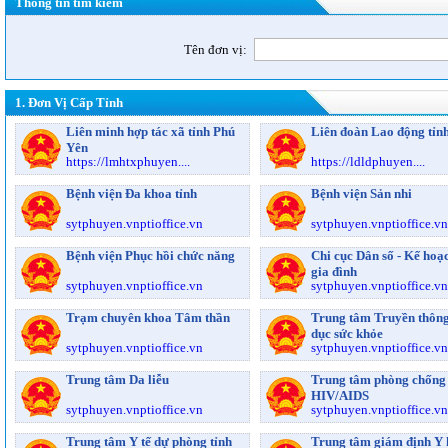
Thông tin tìm kiếm
Tên đơn vị:
1. Đơn Vị Cấp Tỉnh
Liên minh hợp tác xã tỉnh Phú
Liên đoàn Lao động tỉn
Yên
https://lmhtxphuyen....
https://ldldphuyen....
Bệnh viện Đa khoa tỉnh
Bệnh viện Sản nhi
sytphuyen.vnptioffice.vn
sytphuyen.vnptioffice.vn
Bệnh viện Phục hồi chức năng
Chi cục Dân số - Kế hoạ
gia đình
sytphuyen.vnptioffice.vn
sytphuyen.vnptioffice.vn
Trạm chuyên khoa Tâm thần
Trung tâm Truyền thông
dục sức khỏe
sytphuyen.vnptioffice.vn
sytphuyen.vnptioffice.vn
Trung tâm Da liễu
Trung tâm phòng chống
HIV/AIDS
sytphuyen.vnptioffice.vn
sytphuyen.vnptioffice.vn
Trung tâm Y tế dự phòng tỉnh
Trung tâm giám định Y