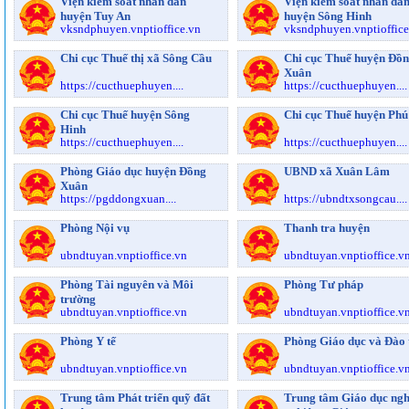
Viện kiểm soát nhân dân
Viện kiểm soát nhân dâ
huyện Tuy An
huyện Sông Hinh
vksndphuyen.vnptioffice.vn
vksndphuyen.vnptioffice
Chi cục Thuế thị xã Sông Cầu
Chi cục Thuế huyện Đồ
Xuân
https://cucthuephuyen....
https://cucthuephuyen....
Chi cục Thuế huyện Sông
Chi cục Thuế huyện Ph
Hinh
https://cucthuephuyen....
https://cucthuephuyen....
Phòng Giáo dục huyện Đồng
UBND xã Xuân Lâm
Xuân
https://pgddongxuan....
https://ubndtxsongcau....
Phòng Nội vụ
Thanh tra huyện
ubndtuyan.vnptioffice.vn
ubndtuyan.vnptioffice.v
Phòng Tài nguyên và Môi
Phòng Tư pháp
trường
ubndtuyan.vnptioffice.vn
ubndtuyan.vnptioffice.v
Phòng Y tế
Phòng Giáo dục và Đào 
ubndtuyan.vnptioffice.vn
ubndtuyan.vnptioffice.v
Trung tâm Phát triển quỹ đất
Trung tâm Giáo dục ng