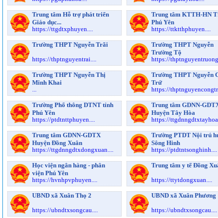
Trung tâm Hỗ trợ phát triển
Trung tâm KTTH-HN T
Giáo dục...
Phú Yên
https://ttgdtxphuyen....
https://ttktthphuyen....
Trường THPT Nguyễn Trãi
Trường THPT Nguyễn
Trường Tộ
https://thptnguyentrai....
https://thptnguyentruongt
Trường THPT Nguyễn Thị
Trường THPT Nguyễn 
Minh Khai
Trứ
...
https://thptnguyencongtru
Trường Phổ thông DTNT tỉnh
Trung tâm GDNN-GDT
Phú Yên
Huyện Tây Hòa
https://ptdtnttphuyen....
https://ttgdnngdtxtayhoa.
Trung tâm GDNN-GDTX
Trường PTDT Nội trú h
Huyện Đồng Xuân
Sông Hinh
https://ttgdnngdtxdongxuan....
https://ptdtntsonghinh....
Học viện ngân hàng - phân
Trung tâm y tế Đồng Xu
viện Phú Yên
https://hvnhpvphuyen....
https://ttytdongxuan....
UBND xã Xuân Thọ 2
UBND xã Xuân Phương
https://ubndtxsongcau....
https://ubndtxsongcau....