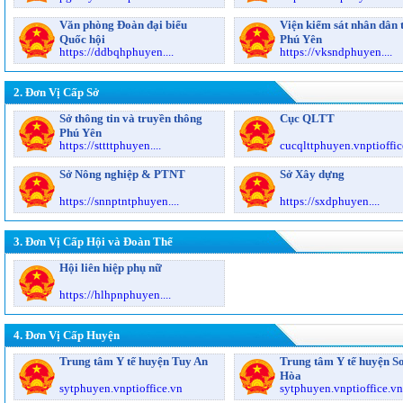
Văn phòng Đoàn đại biểu
Viện kiểm sát nhân dân 
Quốc hội
Phú Yên
https://ddbqhphuyen....
https://vksndphuyen....
2. Đơn Vị Cấp Sở
Sở thông tin và truyền thông
Cục QLTT
Phú Yên
https://sttttphuyen....
cucqlttphuyen.vnptioffic
Sở Nông nghiệp & PTNT
Sở Xây dựng
https://snnptntphuyen....
https://sxdphuyen....
3. Đơn Vị Cấp Hội và Đoàn Thể
Hội liên hiệp phụ nữ
https://hlhpnphuyen....
4. Đơn Vị Cấp Huyện
Trung tâm Y tế huyện Tuy An
Trung tâm Y tế huyện S
Hòa
sytphuyen.vnptioffice.vn
sytphuyen.vnptioffice.vn