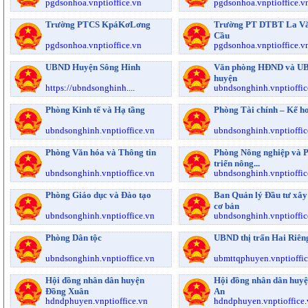
pgdsonhoa.vnptioffice.vn
pgdsonhoa.vnptioffice.v
Trường PTCS KpáKơLơng
Trường PT DTBT La V
Cầu
pgdsonhoa.vnptioffice.vn
pgdsonhoa.vnptioffice.v
UBND Huyện Sông Hinh
Văn phòng HĐND và U
huyện
https://ubndsonghinh....
ubndsonghinh.vnptioffic
Phòng Kinh tế và Hạ tầng
Phòng Tài chính – Kế h
ubndsonghinh.vnptioffice.vn
ubndsonghinh.vnptioffic
Phòng Văn hóa và Thông tin
Phòng Nông nghiệp và 
triển nông...
ubndsonghinh.vnptioffice.vn
ubndsonghinh.vnptioffic
Phòng Giáo dục và Đào tạo
Ban Quản lý Đầu tư xây
cơ bản
ubndsonghinh.vnptioffice.vn
ubndsonghinh.vnptioffic
Phòng Dân tộc
UBND thị trấn Hai Riên
ubndsonghinh.vnptioffice.vn
ubmttqphuyen.vnptioffic
Hội đồng nhân dân huyện
Hội đồng nhân dân huy
Đồng Xuân
An
hdndphuyen.vnptioffice.vn
hdndphuyen.vnptioffice