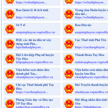
https://svhttdlphuyen....
https://svhttdlphuyen....
Ban Quản lý di tích tỉnh
Trung tâm Huấn luyện v
đấu thể...
https://svhttdlphuyen....
https://svhttdlphuyen....
Sở Y tế
Ban Dân tộc
snnptntphuyen.vnptioffice.vn
snnptntphuyen.vnptioffi
BQL các dự án đầu tư xây
Cục Thuế tỉnh Phú Yên
dựng tỉnh Phú...
bqlcdadtxdphuyen....
https://cucthuephuyen....
Hội Liên hiệp Phụ nữ huyện
Thành Đoàn Tuy Hòa
Tây Hòa
hlhpnphuyen.vnptioffice.vn
tinhdoanphuyen.vnptioffi
Viện kiểm soát nhân dân
Viện kiểm soát nhân dâ
thành phố Tuy...
huyện Sơn Hòa
vksndphuyen.vnptioffice.vn
vksndphuyen.vnptioffice
Chi cục Thuế thành phố Tuy
Đài Truyền thanh huyện
Hòa
https://cucthuephuyen....
ubndtuyan.vnptioffice.v
Phòng Giáo dục và Đào tạo
Hội đồng nhân dân tỉnh
TP Tuy Hòa
Yên
pgdtuyhoa.vnptioffice.vn
https://hdndphuyen....