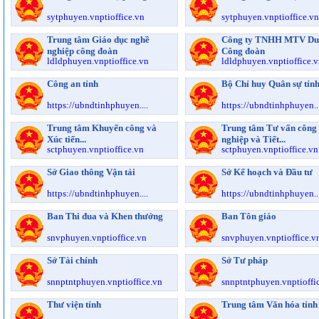
sytphuyen.vnptioffice.vn
sytphuyen.vnptioffice.vn
Trung tâm Giáo dục nghề
Công ty TNHH MTV Du 
nghiệp công đoàn
Công đoàn
ldldphuyen.vnptioffice.vn
ldldphuyen.vnptioffice.
Công an tỉnh
Bộ Chỉ huy Quân sự tỉn
https://ubndtinhphuyen....
https://ubndtinhphuyen...
Trung tâm Khuyến công và
Trung tâm Tư vấn công
Xúc tiến...
nghiệp và Tiết...
sctphuyen.vnptioffice.vn
sctphuyen.vnptioffice.vn
Sở Giao thông Vận tải
Sở Kế hoạch và Đầu tư
https://ubndtinhphuyen....
https://ubndtinhphuyen...
Ban Thi đua và Khen thưởng
Ban Tôn giáo
snvphuyen.vnptioffice.vn
snvphuyen.vnptioffice.v
Sở Tài chính
Sở Tư pháp
snnptntphuyen.vnptioffice.vn
snnptntphuyen.vnptioffi
Thư viện tỉnh
Trung tâm Văn hóa tỉnh