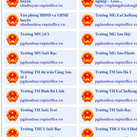
huyện
nghiệp – Giáo...
ubndtuyan.vnptioffice.vn
https://ttgdnngdtxtdongho
Văn phòng HĐND và UBND
Trường MG EaChaRan
huyện
ubndsonhoa.vnptioffice.vn
pgdsonhoa.vnptioffice.v
Trường MN 24/3
Trường MG Sơn Hội
pgdsonhoa.vnptioffice.vn
pgdsonhoa.vnptioffice.v
Trường MN Suối Bạc
Trường MG Sơn Phước
pgdsonhoa.vnptioffice.vn
pgdsonhoa.vnptioffice.v
Trường TH thị trấn Củng Sơn
Trường TH Sơn Hà 1
số 2
pgdsonhoa.vnptioffice.vn
pgdsonhoa.vnptioffice.v
Trường TH Đinh Bộ Lĩnh
Trường TH EaChaRang
pgdsonhoa.vnptioffice.vn
pgdsonhoa.vnptioffice.v
Trường TH Suối Trai
Trường TH Suối Bạc
pgdsonhoa.vnptioffice.vn
pgdsonhoa.vnptioffice.v
Trường THCS Suối Bạc
Trường THCS Vừ A Dín