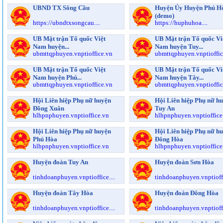
UBND TX Sông Cầu
Huyện Ủy Huyện Phú H
(demo)
https://ubndtxsongcau....
https://huphuhoa....
UB Mặt trận Tổ quốc Việt
UB Mặt trận Tổ quốc Vi
Nam huyện...
Nam huyện Tuy...
ubmttqphuyen.vnptioffice.vn
ubmttqphuyen.vnptioffic
UB Mặt trận Tổ quốc Việt
UB Mặt trận Tổ quốc Vi
Nam huyện Phú...
Nam huyện Tây...
ubmttqphuyen.vnptioffice.vn
ubmttqphuyen.vnptioffic
Hội Liên hiệp Phụ nữ huyện
Hội Liên hiệp Phụ nữ h
Đồng Xuân
Tuy An
hlhpnphuyen.vnptioffice.vn
hlhpnphuyen.vnptioffice
Hội Liên hiệp Phụ nữ huyện
Hội Liên hiệp Phụ nữ h
Phú Hòa
Đông Hòa
hlhpnphuyen.vnptioffice.vn
hlhpnphuyen.vnptioffice
Huyện đoàn Tuy An
Huyện đoàn Sơn Hòa
tinhdoanphuyen.vnptioffice....
tinhdoanphuyen.vnptioffi
Huyện đoàn Tây Hòa
Huyện đoàn Đông Hòa
tinhdoanphuyen.vnptioffice....
tinhdoanphuyen.vnptioffi