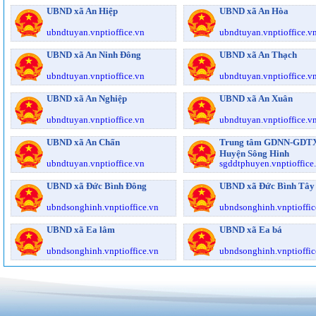
UBND xã An Hiệp
UBND xã An Hòa
ubndtuyan.vnptioffice.vn
ubndtuyan.vnptioffice.v
UBND xã An Ninh Đông
UBND xã An Thạch
ubndtuyan.vnptioffice.vn
ubndtuyan.vnptioffice.v
UBND xã An Nghiệp
UBND xã An Xuân
ubndtuyan.vnptioffice.vn
ubndtuyan.vnptioffice.v
UBND xã An Chấn
Trung tâm GDNN-GDT
Huyện Sông Hinh
ubndtuyan.vnptioffice.vn
sgddtphuyen.vnptioffice
UBND xã Đức Bình Đông
UBND xã Đức Bình Tây
ubndsonghinh.vnptioffice.vn
ubndsonghinh.vnptioffic
UBND xã Ea lâm
UBND xã Ea bá
ubndsonghinh.vnptioffice.vn
ubndsonghinh.vnptioffic