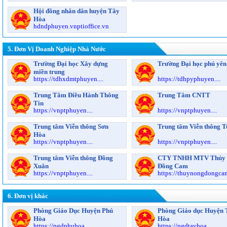
Hội đồng nhân dân huyện Tây
Hòa
hdndphuyen.vnptioffice.vn
5. Đơn Vị Doanh Nghiệp Nhà Nước
Trường Đại học Xây dựng
Trường Đại học phú yên
miền trung
https://tdhxdmtphuyen....
https://tdhpyphuyen....
Trung Tâm Điều Hành Thông
Trung Tâm CNTT
Tin
https://vnptphuyen....
https://vnptphuyen....
Trung tâm Viễn thông Sơn
Trung tâm Viễn thông T
Hòa
https://vnptphuyen....
https://vnptphuyen....
Trung tâm Viễn thông Đồng
CTY TNHH MTV Thủy 
Xuân
Đồng Cam
https://vnptphuyen....
https://thuynongdongcam.
6. Đơn vị khác
Phòng Giáo Dục Huyện Phú
Phòng Giáo dục Huyện 
Hòa
Hòa
https://pgdphuhoa....
https://pgdtayhoa....